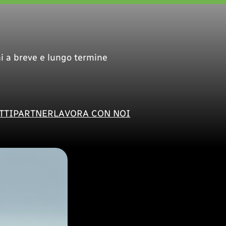
i a breve e lungo termine
TTI
PARTNER
LAVORA CON NOI